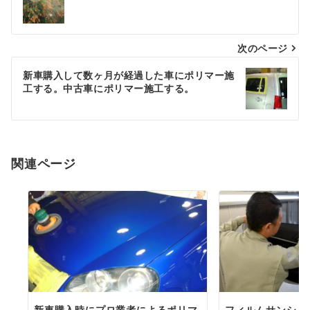
稿
ナ
次のページ
ビ
ゲ
新車購入して数ヶ月が経過した車にポリマー施
工する。中古車にポリマー施工する。
ー
シ
ョ
関連ページ
ン
新車購入時にプロ業者によるポリマ
フィルムサンシェ