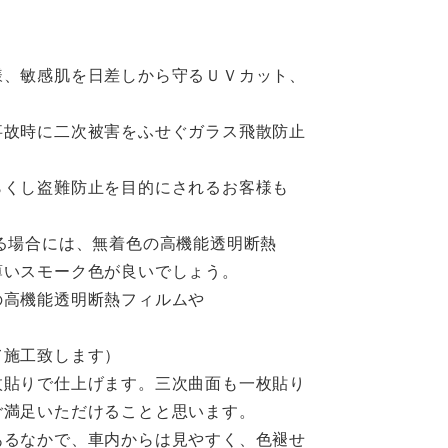
様、敏感肌を日差しから守るＵＶカット、
事故時に二次被害をふせぐガラス飛散防止
らくし盗難防止を目的にされるお客様も
る場合には、無着色の高機能透明断熱
薄いスモーク色が良いでしょう。
の高機能透明断熱フィルムや
て施工致します）
枚貼りで仕上げます。三次曲面も一枚貼り
ご満足いただけることと思います。
あるなかで、車内からは見やすく、色褪せ