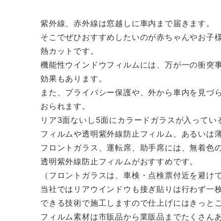
紫外線、赤外線は窓越しに車内まで届きます。
そこでぜひおすすめしたいのが赤ちゃんやお子
熱カットです。
機能性ウインドウフィルムには、万が一の衝突
効果もあります。
また、プライバシー保護や、外から車内を見づ
おられます。
リア3面ないし5面にカラードガラスが入ってい
フィルムや透明紫外線防止フィルム、あるいは
フロントガラス、運転席、助手席には、無着色
透明紫外線防止フィルムがおすすめです。
（フロントガラスは、車検・点検票付近を避け
当社ではリアウインドウも接ぎ貼りは行わず一
できる技術で施工しますので仕上げにはきっと
フィルム素材は市販品から業販品までたくさん