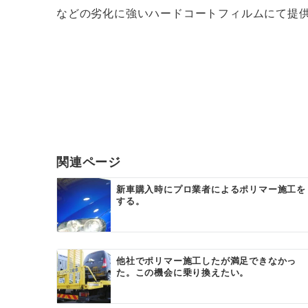
などの劣化に強いハードコートフィルムにて提
投
稿
ナ
ビ
ゲ
関連ページ
ー
新車購入時にプロ業者によるポリマー施工を
する。
シ
ョ
ン
他社でポリマー施工したが満足できなかっ
た。この機会に乗り換えたい。