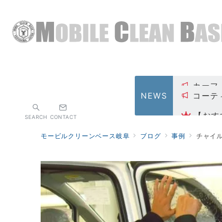
コーテ
NEWS
【おす
SEARCH
CONTACT
代表取
モービルクリーンベース岐阜
ブログ
事例
チャイ
カーフ