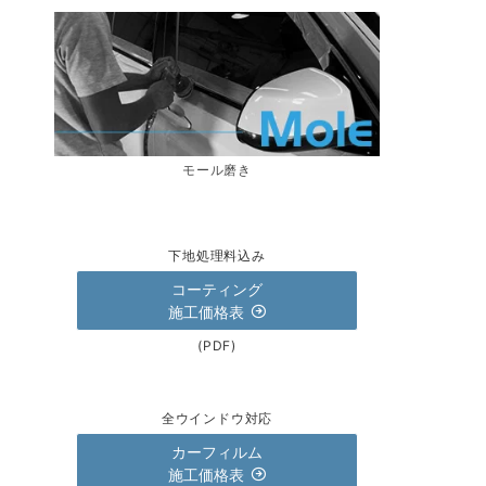
モール磨き
下地処理料込み
コーティング
施工価格表
(PDF)
全ウインドウ対応
カーフィルム
施工価格表