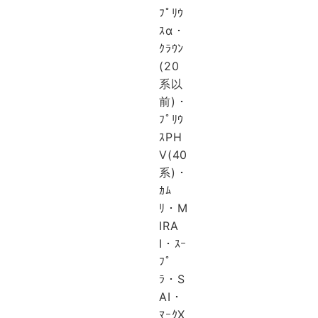
ﾌﾟﾘｳ
ｽα・
ｸﾗｳﾝ
(20
系以
前)・
ﾌﾟﾘｳ
ｽPH
V(40
系)・
ｶﾑ
ﾘ・M
IRA
I・ｽｰ
ﾌﾟ
ﾗ・S
AI・
ﾏｰｸX