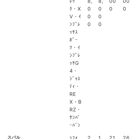
ﾚｯ
8,
8,
00
00
ｸ・X
0
0
0
0
V・ｲ
0
0
ﾝﾌﾟﾚ
0
0
ｯｻｽ
ﾎﾟｰ
ﾂ・ｲ
ﾝﾌﾟﾚ
ｯｻG
4・
ｼﾞｬｽ
ﾃｨ・
RE
X・B
RZ・
ｻﾝﾊﾞ
ｰﾊﾞﾝ
スバル
ｼﾌｫ
2
1
21,
26,