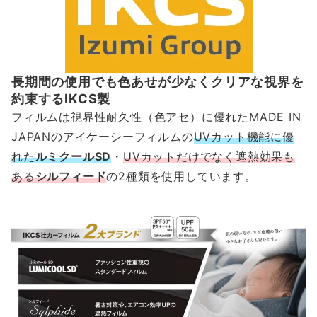
長期間の使用でも色あせが少なくクリアな視界を
約束するIKCS製
フィルムは視界性耐久性（色アセ）に優れたMADE IN
JAPANのアイケーシーフィルムの
UVカット機能に優
れた
ルミクールSD
・
UVカットだけでなく遮熱効果も
ある
シルフィード
の2種類を使用しています。