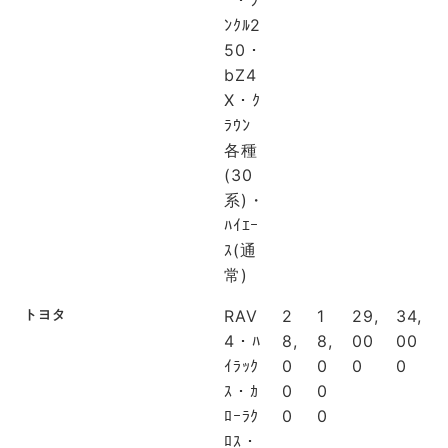
ｰ・ﾗ
ﾝｸﾙ2
50・
bZ4
X・ｸ
ﾗｳﾝ
各種
(30
系)・
ﾊｲｴｰ
ｽ(通
常)
トヨタ
RAV
2
1
29,
34,
4・ﾊ
8,
8,
00
00
ｲﾗｯｸ
0
0
0
0
ｽ・ｶ
0
0
ﾛｰﾗｸ
0
0
ﾛｽ・