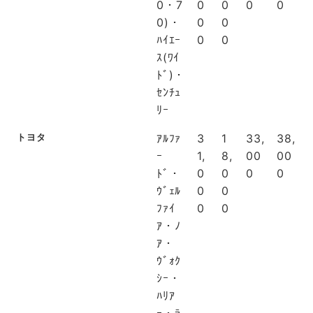
0・7
0
0
0
0
ト
ロ
（リ
（リ
ガ
ン
アド
アド
0)・
0
0
ラ
ト
アよ
アよ
ﾊｲｴｰ
0
0
ス
ド
り後
り後
ｽ(ﾜｲ
[U
ア
方）
方）
ﾄﾞ)・
V
[U
[UV
[UV
カ
V
カッ
カッ
ｾﾝﾁｭ
ッ
カ
トの
ト＋
ﾘｰ
ト
ッ
み]
遮
＋
ト
熱]
トヨタ
ｱﾙﾌｧ
3
1
33,
38,
遮
＋
ｰ
1,
8,
00
00
熱]
遮
ﾄﾞ・
0
0
0
0
熱]
ｳﾞｪﾙ
0
0
ﾌｧｲ
0
0
ｱ・ﾉ
ｱ・
ｳﾞｫｸ
ｼｰ・
ﾊﾘｱ