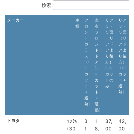
検索:
メーカー
車
フ
左
リア
リア
種
ロ
右
３・
３・
ン
フ
５面
５面
ト
ロ
（リ
（リ
ガ
ン
アド
アド
ラ
ト
アよ
アよ
ス
ド
り後
り後
[U
ア
方）
方）
V
[U
[UV
[UV
カ
V
カッ
カッ
ッ
カ
トの
ト＋
ト
ッ
み]
遮
＋
ト
熱]
遮
＋
熱]
遮
熱]
メーカー
車種
フ
左
リア
リア
トヨタ
ﾗﾝｸﾙ
3
1
37,
42,
ロ
右
３・
３・
(30
1,
8,
00
00
ン
フ
５面
５面