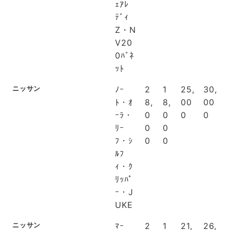
ｪｱﾚ
ﾃﾞｨ
Z・N
V20
0ﾊﾞﾈ
ｯﾄ
ニッサン
ﾉｰ
2
1
25,
30,
ﾄ・ｵ
8,
8,
00
00
ｰﾗ・
0
0
0
0
ﾘｰ
0
0
ﾌ・ｼ
0
0
ﾙﾌ
ｨ・ｸ
ﾘｯﾊﾟ
ｰ・J
UKE
ニッサン
ﾏｰ
2
1
21,
26,