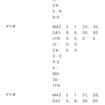
CX-
5・R
X-8
マツダ
MAZ
2
1
25,
30,
DA3
8,
8,
00
00
(ｱｸｾ
0
0
0
0
ﾗ)・
0
0
CX-
0
0
3・C
X-3
0・
MX-
30・
ｽｸﾗﾑ
マツダ
MAZ
2
1
21,
26,
DA2
5,
8,
00
00