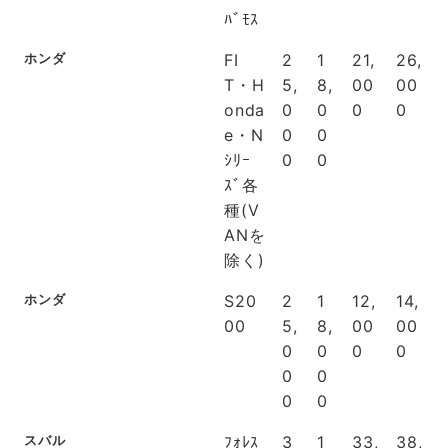
ﾊﾞﾓｽ
ホンダ
FI
2
1
21,
26,
T・H
5,
8,
00
00
onda
0
0
0
0
e・N
0
0
ｼﾘｰ
0
0
ｽﾞ各
種(V
ANを
除く)
ホンダ
S20
2
1
12,
14,
00
5,
8,
00
00
0
0
0
0
0
0
0
0
スバル
ﾌｫﾚｽ
3
1
33,
38,