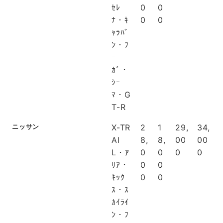
ｾﾚ
0
0
ﾅ・ｷ
0
0
ｬﾗﾊﾞ
ﾝ・ﾌ
ｰ
ｶﾞ・
ｼｰ
ﾏ・G
T-R
ニッサン
X-TR
2
1
29,
34,
AI
8,
8,
00
00
L・ｱ
0
0
0
0
ﾘｱ・
0
0
ｷｯｸ
0
0
ｽ・ｽ
ｶｲﾗｲ
ﾝ・ﾌ