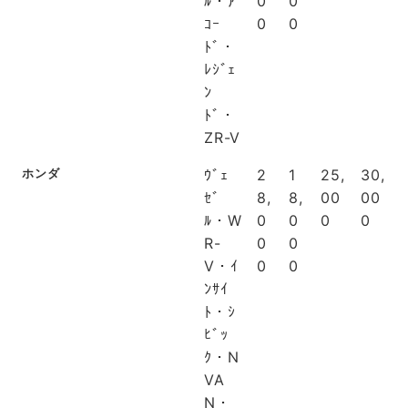
ﾙ・ｱ
0
0
ｺｰ
0
0
ﾄﾞ・
ﾚｼﾞｪ
ﾝ
ﾄﾞ・
ZR-V
ホンダ
ｳﾞｪ
2
1
25,
30,
ｾﾞ
8,
8,
00
00
ﾙ・W
0
0
0
0
R-
0
0
V・ｲ
0
0
ﾝｻｲ
ﾄ・ｼ
ﾋﾞｯ
ｸ・N
VA
N・