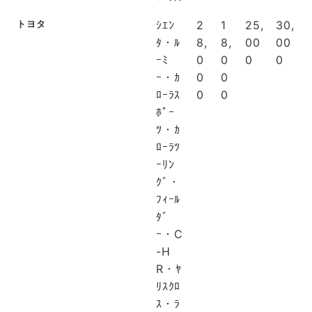
トヨタ
ｼｴﾝ
2
1
25,
30,
ﾀ・ﾙ
8,
8,
00
00
ｰﾐ
0
0
0
0
ｰ・ｶ
0
0
ﾛｰﾗｽ
0
0
ﾎﾟｰ
ﾂ・ｶ
ﾛｰﾗﾂ
ｰﾘﾝ
ｸﾞ・
ﾌｨｰﾙ
ﾀﾞ
ｰ・C
-H
R・ﾔ
ﾘｽｸﾛ
ｽ・ﾗ