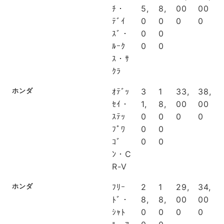
ﾁ・
5,
8,
00
00
ﾃﾞｲ
0
0
0
0
ｽﾞ・
0
0
ﾙｰｸ
0
0
ｽ・ｻ
ｸﾗ
ホンダ
ｵﾃﾞｯ
3
1
33,
38,
ｾｲ・
1,
8,
00
00
ｽﾃｯ
0
0
0
0
ﾌﾟﾜ
0
0
ｺﾞ
0
0
ﾝ・C
R-V
ホンダ
ﾌﾘｰ
2
1
29,
34,
ﾄﾞ・
8,
8,
00
00
ｼｬﾄ
0
0
0
0