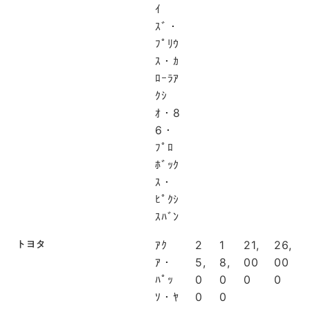
ｲ
ｽﾞ・
ﾌﾟﾘｳ
ｽ・ｶ
ﾛｰﾗｱ
ｸｼ
ｵ・8
6・
ﾌﾟﾛ
ﾎﾞｯｸ
ｽ・
ﾋﾟｸｼ
ｽﾊﾞﾝ
トヨタ
ｱｸ
2
1
21,
26,
ｱ・
5,
8,
00
00
ﾊﾟｯ
0
0
0
0
ｿ・ﾔ
0
0