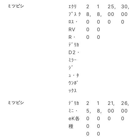
ミツビシ
ｴｸﾘ
2
1
25,
30,
ﾌﾟｽ ｸ
8,
8,
00
00
ﾛｽ・
0
0
0
0
RV
0
0
R・
0
0
ﾃﾞﾘｶ
D2・
ﾐﾗｰ
ｼﾞ
ｭ・ﾀ
ｳﾝﾎﾞ
ｯｸｽ
ミツビシ
ﾃﾞﾘｶ
2
1
21,
26,
ﾐﾆ・
5,
8,
00
00
eK各
0
0
0
0
種
0
0
0
0