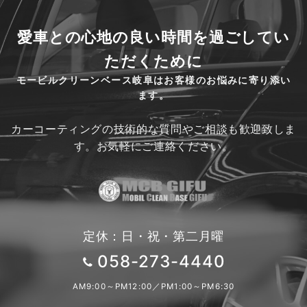
愛車との心地の良い時間を過ごしてい
ただくために
モービルクリーンベース岐阜はお客様のお悩みに寄り添い
ます。
カーコーティングの技術的な質問やご相談も歓迎致しま
す。お気軽にご連絡ください。
定休：日・祝・第二月曜
058-273-4440
AM9:00～PM12:00／PM1:00～PM6:30