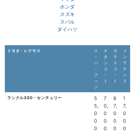
ホンダ
スズキ
スバル
ダイハツ
トヨタ・レクサス
ス
チ
ガ
メ
－
タ
ラ
ン
パ
ン
ス
テ
－
コ
コ
ナ
フ
－
－
ン
ッ
ト
ト
ス
ソ
ランクル300・センチュリー
5
7
8
1
5,
0,
7,
7,
0
0
0
0
0
0
0
0
0
0
0
0