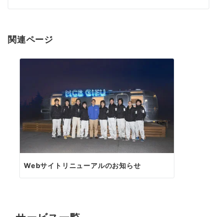
ナ
ビ
ゲ
関連ページ
ー
シ
ョ
ン
Webサイトリニューアルのお知らせ