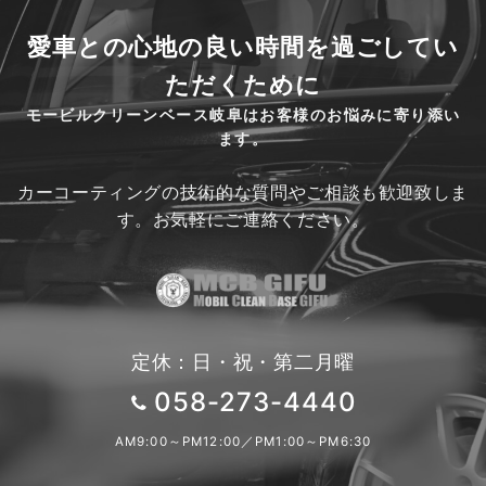
愛車との心地の良い時間を過ごしてい
ただくために
モービルクリーンベース岐阜はお客様のお悩みに寄り添い
ます。
カーコーティングの技術的な質問やご相談も歓迎致しま
す。お気軽にご連絡ください。
定休：日・祝・第二月曜
058-273-4440
AM9:00～PM12:00／PM1:00～PM6:30